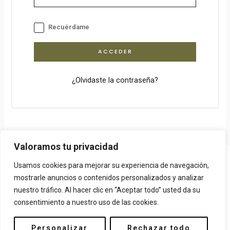
Recuérdame
ACCEDER
¿Olvidaste la contraseña?
Valoramos tu privacidad
Copyright © 2026 Más Pepito. Powered by
FidiasPRO
Usamos cookies para mejorar su experiencia de navegación,
AVISO LEGAL
mostrarle anuncios o contenidos personalizados y analizar
nuestro tráfico. Al hacer clic en “Aceptar todo” usted da su
POLÍTICA DE COOKIES
consentimiento a nuestro uso de las cookies.
POLÍTICA DE PRIVACIDAD
Personalizar
Rechazar todo