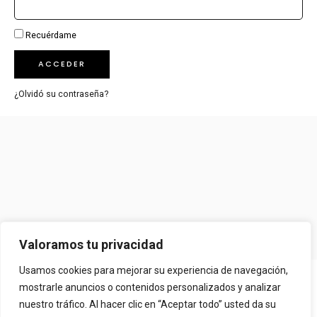
Recuérdame
ACCEDER
¿Olvidó su contraseña?
Valoramos tu privacidad
Usamos cookies para mejorar su experiencia de navegación,
Copyright © 2026 Más Pepito. Powered by
FidiasPRO
mostrarle anuncios o contenidos personalizados y analizar
AVISO LEGAL
nuestro tráfico. Al hacer clic en “Aceptar todo” usted da su