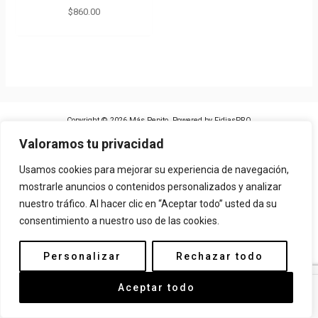
$
860.00
Copyright © 2026 Más Pepito. Powered by
FidiasPRO
Valoramos tu privacidad
AVISO LEGAL
POLÍTICA DE COOKIES
Usamos cookies para mejorar su experiencia de navegación,
mostrarle anuncios o contenidos personalizados y analizar
POLÍTICA DE PRIVACIDAD
nuestro tráfico. Al hacer clic en “Aceptar todo” usted da su
consentimiento a nuestro uso de las cookies.
Personalizar
Rechazar todo
Aceptar todo
OPTIONS