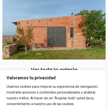
Ver toda la galería
Valoramos tu privacidad
Copyright © 2026 Más Pepito. Powered by
FidiasPRO
Usamos cookies para mejorar su experiencia de navegación,
AVISO LEGAL
mostrarle anuncios o contenidos personalizados y analizar
nuestro tráfico. Al hacer clic en “Aceptar todo” usted da su
POLÍTICA DE COOKIES
consentimiento a nuestro uso de las cookies.
POLÍTICA DE PRIVACIDAD