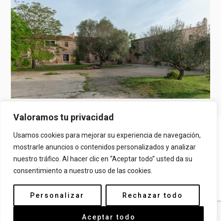
LA PLAZA
Valoramos tu privacidad
Copyright © 2026 Más Pepito. Powered by
FidiasPRO
Usamos cookies para mejorar su experiencia de navegación,
AVISO LEGAL
mostrarle anuncios o contenidos personalizados y analizar
nuestro tráfico. Al hacer clic en “Aceptar todo” usted da su
POLÍTICA DE COOKIES
consentimiento a nuestro uso de las cookies.
POLÍTICA DE PRIVACIDAD
Personalizar
Rechazar todo
Aceptar todo